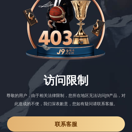
访问限制
尊敬的用户，由于相关法律限制，您所在地区无法访问J9产品，对
此造成的不便，我们深表歉意，您如有疑问请联系客服。
联系客服