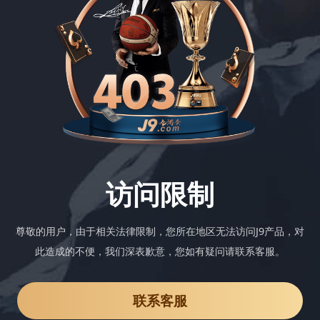
访问限制
尊敬的用户，由于相关法律限制，您所在地区无法访问J9产品，对
此造成的不便，我们深表歉意，您如有疑问请联系客服。
联系客服